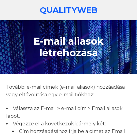
Ugrás
QUALITYWEB
a
tartalomra
E-mail aliasok
létrehozása
További e-mail címek (e-mail aliasok) hozzáadása
vagy eltávolítása egy e-mail fiókhoz:
Válassza az E-mail > e-mail cím > Email aliasok
lapot.
Végezze el a következők bármelyikét:
Cím hozzáadásához írja be a címet az Email