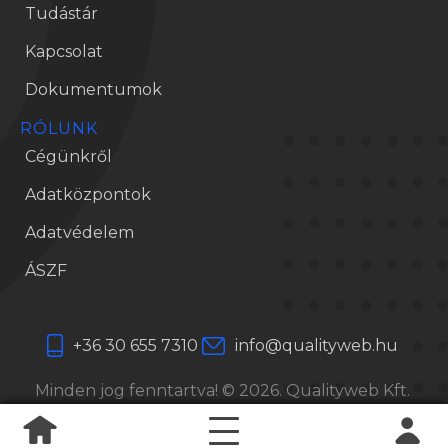
Tudástár
Kapcsolat
Dokumentumok
RÓLUNK
Cégünkről
Adatközpontok
Adatvédelem
ÁSZF
+36 30 655 7310
info@qualityweb.hu
Minden jog fenntartva! © 2026. Qualityweb Kft.